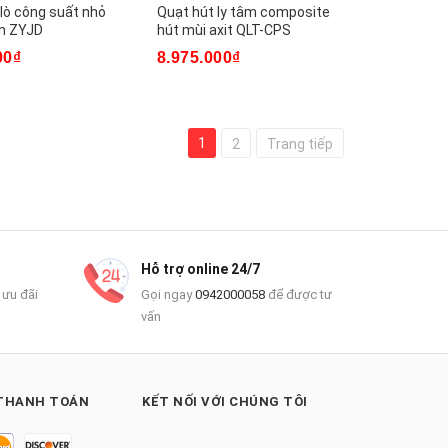
 lò công suất nhỏ
Quạt hút ly tâm composite
on ZYJD
hút mùi axit QLT-CPS
00₫
8.975.000₫
1
2
Trang tiếp
Hỗ trợ online 24/7
 ưu đãi
Gọi ngay
0942000058
để được tư
vấn
THANH TOÁN
KẾT NỐI VỚI CHÚNG TÔI