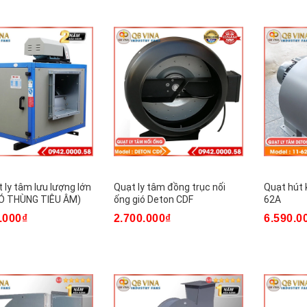
 ly tâm lưu lượng lớn
Quạt ly tâm đồng trục nối
Quạt hút 
CÓ THÙNG TIÊU ÂM)
ống gió Deton CDF
62A
.000₫
2.700.000₫
6.590.0