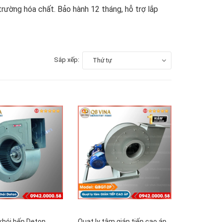
trường hóa chất. Bảo hành 12 tháng, hỗ trợ lắp
Sắp xếp:
Thứ tự
khói bếp Deton
Quạt ly tâm gián tiếp cao áp