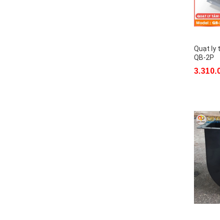
Quạt ly 
QB-2P
3.310.