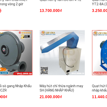
rong vòng 2 giờ
YT2-8A (3
ệ
13.700.000₫
3.250.0
ổi sò gang Nhập Khẩu
Máy hút chỉ thừa ngành may
Quạt hút 
 CZR
SH (HÀNG NHẬP KHẨU)
nhập khẩu
000₫
21.000.000₫
11.440.