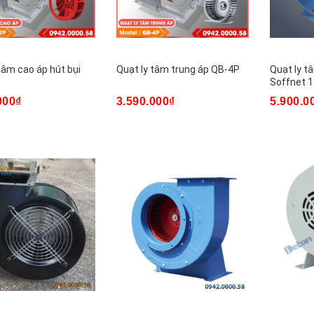
tâm cao áp hút bụi
Quạt ly tâm trung áp QB-4P
Quạt ly t
Soffnet 1
000₫
3.590.000₫
5.900.0