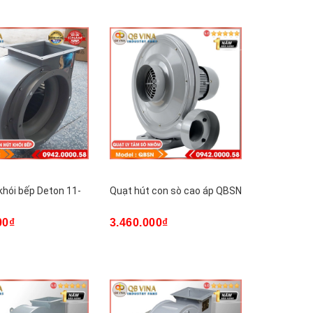
khói bếp Deton 11-
Quạt hút con sò cao áp QBSN
00₫
3.460.000₫