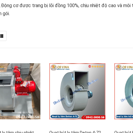
i.Động cơ được trang bị lõi đồng 100%, chịu nhiệt độ cao và môi 
 gói.
 ly tâm chịu nhiệt
Quạt hút ly tâm Deton 4-72
Quạt hút 