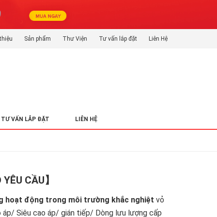
thiệu
Sản phẩm
Thư Viện
Tư vấn lắp đặt
Liên Hệ
TƯ VẤN LẮP ĐẶT
LIÊN HỆ
O YÊU CẦU】
g hoạt động trong môi trường khắc nghiệt
vỏ
o áp/ Siêu cao áp/ gián tiếp/ Dòng lưu lượng cấp