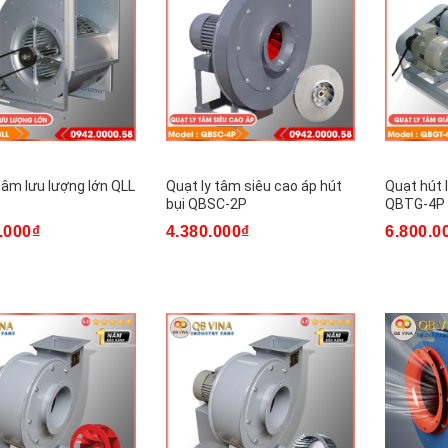
tâm lưu lượng lớn QLL
Quạt ly tâm siêu cao áp hút
Quạt hút 
bụi QBSC-2P
QBTG-4P
.000₫
4.380.000₫
6.800.0