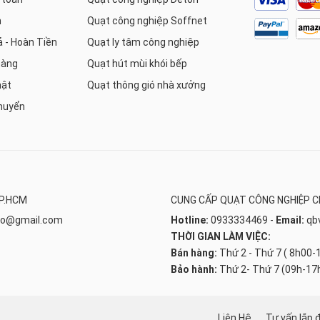
h
Quạt công nghiệp Soffnet
ả - Hoàn Tiền
Quạt ly tâm công nghiệp
hàng
Quạt hút mùi khói bếp
mật
Quạt thông gió nhà xưởng
huyển
TP.HCM
CUNG CẤP QUẠT CÔNG NGHIỆP C
co@gmail.com
Hotline:
0933334469
-
Email:
qb
THỜI GIAN LÀM VIỆC:
Bán hàng:
Thứ 2 - Thứ 7 ( 8h00-
Bảo hành:
Thứ 2- Thứ 7 (09h-17
O
Liên Hệ
Tư vấn lắp 