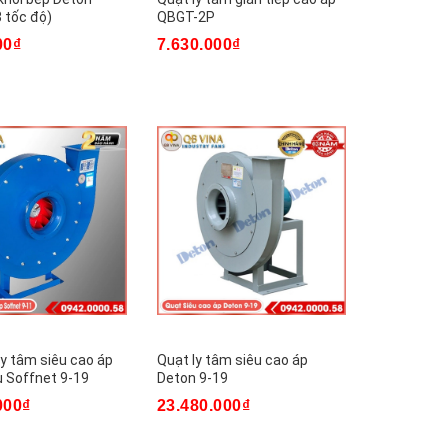
 tốc độ)
QBGT-2P
00₫
7.630.000₫
ly tâm siêu cao áp
Quạt ly tâm siêu cao áp
 Soffnet 9-19
Deton 9-19
000₫
23.480.000₫