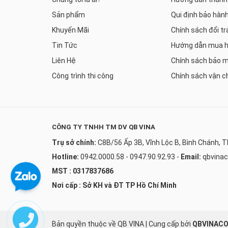
Sản phẩm
Qui định bảo hàn
Khuyến Mãi
Chính sách đổi tr
Tin Tức
Hướng dẫn mua 
Liên Hệ
Chính sách bảo 
Công trình thi công
Chính sách vận c
CÔNG TY TNHH TM DV QB VINA
Trụ sở chính:
C8B/56 Ấp 3B, Vĩnh Lộc B, Bình Chánh, 
Hotline:
0942.0000.58 - 0947.90.92.93
-
Email:
qbvina
MST : 0317837686
Nơi cấp : Sở KH và ĐT TP Hồ Chí Minh
Bản quyền thuộc về QB VINA
|
Cung cấp bởi
QBVINAC