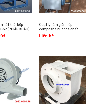
âm hút khói bếp
Quạt ly tâm gián tiếp
1-62 ( NHẬP KHẨU)
composite hút hóa chất
QLTCPS
00₫
Liên hệ