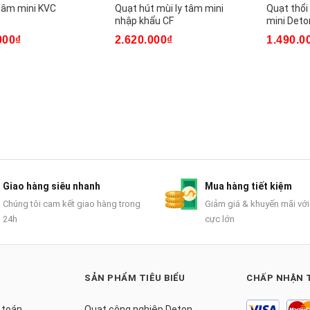
 tâm mini KVC
Quạt hút mùi ly tâm mini
Quạt thổi
nhập khẩu CF
mini Det
000₫
2.620.000₫
1.490.0
Giao hàng siêu nhanh
Mua hàng tiết kiệm
Chúng tôi cam kết giao hàng trong
Giảm giá & khuyến mãi với
24h
cực lớn
SẢN PHẨM TIÊU BIỂU
CHẤP NHẬN 
 toán
Quạt công nghiệp Deton