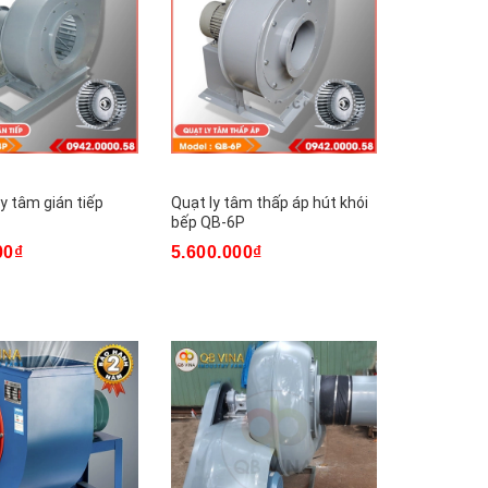
ly tâm gián tiếp
Quạt ly tâm thấp áp hút khói
bếp QB-6P
00₫
5.600.000₫