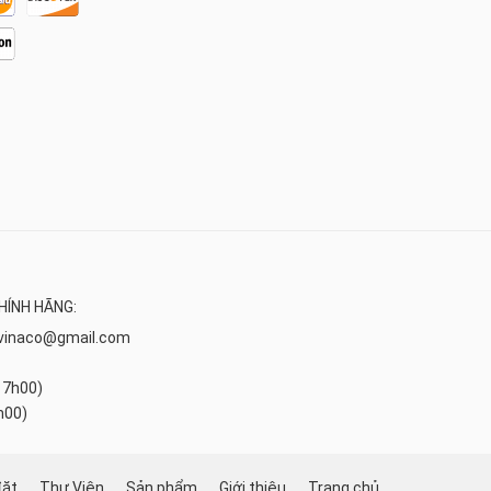
HÍNH HÃNG:
vinaco@gmail.com
17h00)
h00)
đặt
Thư Viện
Sản phẩm
Giới thiệu
Trang chủ