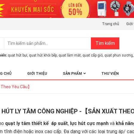
Trang chủ
Giới 
Tìm kiếm
iến:
quạt hút bụi
,
quạt hút khói bếp
,
quạt làm mát
,
quạt cấp gió
,
quạt phun sương
,
G CHỦ
GIỚI THIỆU
SẢN PHẨM
THƯ VIỆN
t Theo Yêu Cầu】
 HÚT LY TÂM CÔNG NGHIỆP -【SẢN XUẤT THE
ho
quạt ly tâm thiết kế
áp suất
,
lực hút cực mạnh
và
khả năn
n tĩnh điện hoặc inox cao cấp. Đa dạng với các loại trung áp/ ca