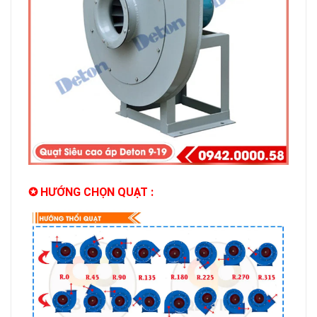
✪ HƯỚNG CHỌN QUẠT :