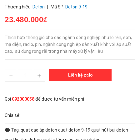
Thương hiệu:
Deton
|
Mã SP:
Deton 9-19
23.480.000₫
Thích hợp thông gió cho các ngành công nghiệp như lò rèn, sơn,
mạ điện, radio, pin, ngành công nghiệp sản xuất kính với áp suất
cao, sử dụng rộng rãi trong nhà máy xử lý vật liệu
Liên hệ zalo
Gọi
092000058
để được tư vấn miễn phí
Chia sẻ:
Tag:
quạt cao áp deton
quạt deton 9-19
quạt hút bụi deton
quạt ly tâm deton
quạt ly tâm siêu cao áp deton