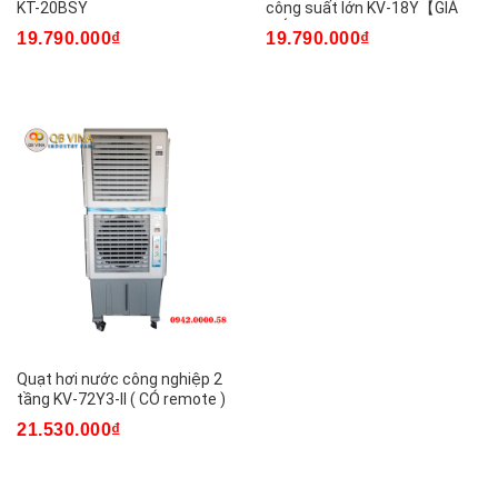
KT-20BSY
công suất lớn KV-18Y【GIÁ
MỚI】
19.790.000₫
19.790.000₫
Quạt hơi nước công nghiệp 2
tầng KV-72Y3-II ( CÓ remote )
21.530.000₫