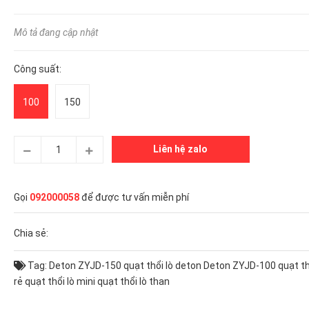
Mô tả đang cập nhật
Công suất:
100
150
Liên hệ zalo
Gọi
092000058
để được tư vấn miễn phí
Chia sẻ:
Tag:
Deton ZYJD-150
quạt thổi lò deton Deton ZYJD-100
quạt th
rẻ
quạt thổi lò mini
quạt thổi lò than