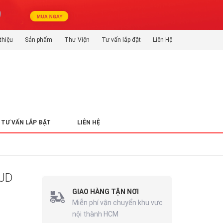
thiệu
Sản phẩm
Thư Viện
Tư vấn lắp đặt
Liên Hệ
TƯ VẤN LẮP ĐẶT
LIÊN HỆ
YJD
GIAO HÀNG TẬN NƠI
Miễn phí vận chuyển khu vực
nội thành HCM