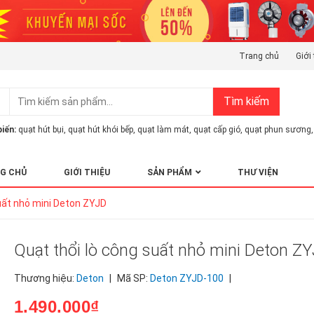
Trang chủ
Giới 
Tìm kiếm
iến:
quạt hút bụi
,
quạt hút khói bếp
,
quạt làm mát
,
quạt cấp gió
,
quạt phun sương
,
G CHỦ
GIỚI THIỆU
SẢN PHẨM
THƯ VIỆN
uất nhỏ mini Deton ZYJD
Quạt thổi lò công suất nhỏ mini Deton Z
Thương hiệu:
Deton
|
Mã SP:
Deton ZYJD-100
|
1.490.000₫