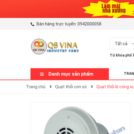
Bán hàng trực tuyến:
0942000058
Tất cả
Từ khóa phổ b
Danh mục sản phẩm
TRAN
Trang chủ
Quạt thổi con sò
Quạt thổi lò công s