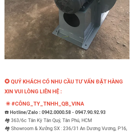
✪
QUÝ KHÁCH CÓ NHU CẦU TƯ VẤN ĐẶT HÀNG
XIN VUI LÒNG LIÊN HỆ :
✳️ #CÔNG_TY_TNHH_QB_VINA
☎️ Hotline/Zalo : 0942.0000.58 - 0947.90.92.93
🏘 363/6c Tân Kỳ Tân Quý, Tân Phú, HCM
🏘 Showroom & Xưởng SX : 236/31 An Dương Vương, P16,