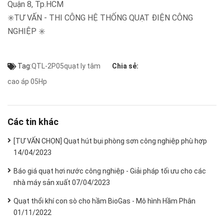
Quận 8, Tp.HCM
✳️TƯ VẤN - THI CÔNG HỆ THỐNG QUẠT ĐIỆN CÔNG
NGHIỆP ✳️
Tag:
QTL-2P05
quạt ly tâm
Chia sẻ:
cao áp 05Hp
Các tin khác
[TƯ VẤN CHỌN] Quạt hút bụi phòng sơn công nghiệp phù hợp
14/04/2023
Báo giá quạt hơi nước công nghiệp - Giải pháp tối ưu cho các
nhà máy sản xuất
07/04/2023
Quạt thổi khí con sò cho hầm BioGas - Mô hình Hầm Phân
01/11/2022