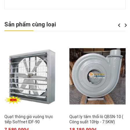
Sản phẩm cùng loại
Previou
Next
Quạt thông gió vuông trực
Quạt ly tâm thổi lò QBSN-10 (
tiếp Soffnet IDF-90
Công suất 10Hp - 7.5KW)
7.580.000₫
18.180.000₫