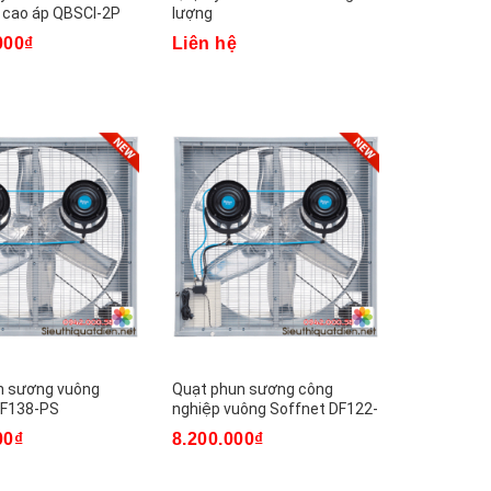
 cao áp QBSCI-2P
lượng
000₫
Liên hệ
n sương vuông
Quạt phun sương công
DF138-PS
nghiệp vuông Soffnet DF122-
PS
00₫
8.200.000₫