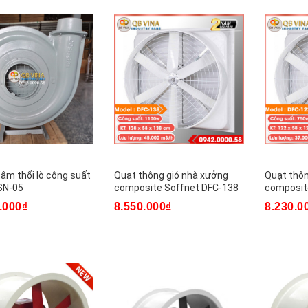
tâm thổi lò công suất
Quạt thông gió nhà xưởng
Quạt thôn
SN-05
composite Soffnet DFC-138
composit
.000₫
8.550.000₫
8.230.0