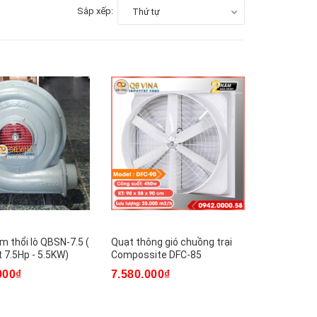
Sắp xếp:
Thứ tự
âm thổi lò QBSN-7.5 (
Quạt thông gió chuồng trại
 7.5Hp - 5.5KW)
Compossite DFC-85
000₫
7.580.000₫