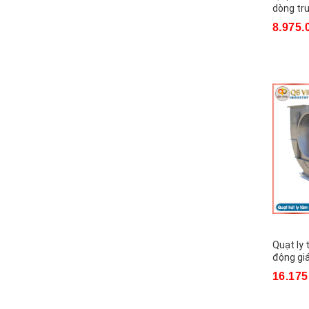
dòng tr
8.975.
Quạt ly 
động gi
16.175