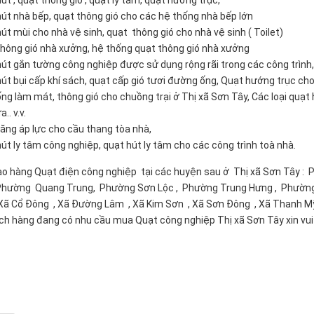
t nhà bếp, quạt thông gió cho các hệ thống nhà bếp lớn
 mùi cho nhà vệ sinh, quạt thông gió cho nhà vệ sinh ( Toilet)
ông gió nhà xưởng, hệ thống quạt thông gió nhà xưởng
 gắn tường công nghiệp được sử dụng rộng rãi trong các công trình, 
 bụi cấp khí sách, quạt cấp gió tươi đường ống, Quạt hướng trục cho 
 làm mát, thông gió cho chuồng trại ở Thị xã Sơn Tây, Các loại quạt 
.. v.v.
ng áp lực cho cầu thang tòa nhà,
 ly tâm công nghiệp, quạt hút ly tâm cho các công trình toà nhà.
ao hàng Quạt điện công nghiệp tại các huyện sau ở Thị xã Sơn Tây :
Phường Quang Trung, Phường Sơn Lộc , Phường Trung Hưng , Phường
 Xã Cổ Đông , Xã Đường Lâm , Xã Kim Sơn , Xã Sơn Đông , Xã Thanh M
h hàng đang có nhu cầu mua Quạt công nghiệp Thị xã Sơn Tây xin vui lò