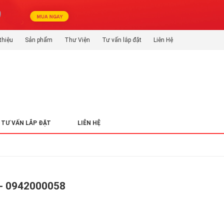
thiệu
Sản phẩm
Thư Viện
Tư vấn lắp đặt
Liên Hệ
TƯ VẤN LẮP ĐẶT
LIÊN HỆ
- 0942000058