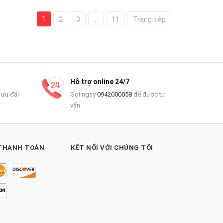
1
2
3
...
11
Trang tiếp
Hỗ trợ online 24/7
 ưu đãi
Gọi ngay
0942000058
để được tư
vấn
THANH TOÁN
KẾT NỐI VỚI CHÚNG TÔI