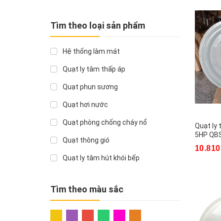
Giá trên 30.000.000đ
Tìm theo loại sản phẩm
Hệ thống làm mát
Quạt ly tâm thấp áp
Quạt phun sương
Quạt hơi nước
Quạt phòng chống cháy nổ
Quạt ly 
5HP QB
Quạt thông gió
10.810
Quạt ly tâm hút khói bếp
Quạt ly tâm siêu cao áp
Tìm theo màu sắc
Quạt ly tâm cao áp
Quạt ly tâm lưu lượng