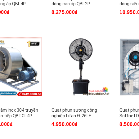
ung áp QBI-4P
dòng cao áp QBI-2P
dòng siêu
000₫
8.275.000₫
10.950.
tâm inox 304 truyền
Quạt phun sương công
Quạt phu
án tiếp QBTGI-4P
nghiệp Lifan Đ-26LF
Soffnet 
.000₫
4.950.000₫
8.500.0