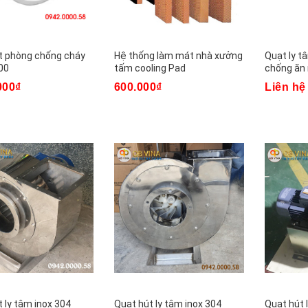
t phòng chống cháy
Hệ thống làm mát nhà xưởng
Quạt ly 
00
tấm cooling Pad
chống ăn
000₫
600.000₫
Liên hệ
 ly tâm inox 304
Quạt hút ly tâm inox 304
Quạt hút 