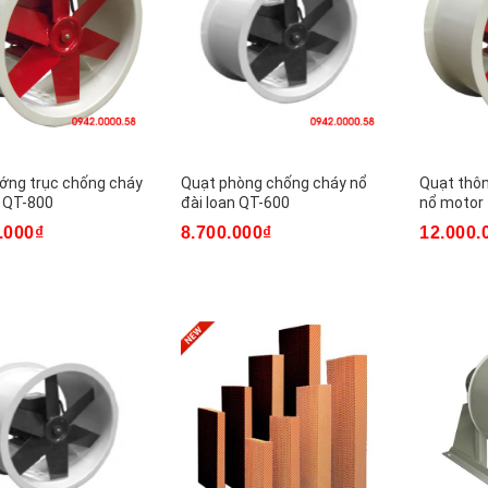
ớng trục chống cháy
Quạt phòng chống cháy nổ
Quạt thôn
 QT-800
đài loan QT-600
nổ motor
.000₫
8.700.000₫
12.000.