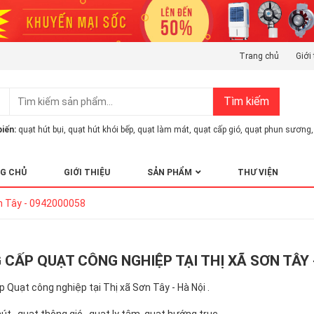
Trang chủ
Giới 
Tìm kiếm
iến:
quạt hút bụi
,
quạt hút khói bếp
,
quạt làm mát
,
quạt cấp gió
,
quạt phun sương
,
G CHỦ
GIỚI THIỆU
SẢN PHẨM
THƯ VIỆN
ơn Tây - 0942000058
 CẤP QUẠT CÔNG NGHIỆP TẠI THỊ XÃ SƠN TÂY 
 Quạt công nghiệp tại Thị xã Sơn Tây - Hà Nội .
 , quạt thông gió , quạt ly tâm, quạt hướng trục,