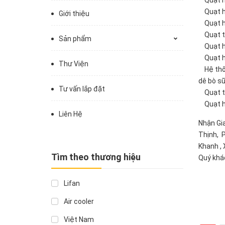
Quạt hú
Giới thiệu
Quạt hút
Quạt th
Sản phẩm
Quạt hút
Quạt hút
Thư Viện
Hệ thống
dê bò sữa
Tư vấn lắp đặt
Quạt tă
Quạt hút
Liên Hệ
Nhận Gi
Thịnh, 
Khanh ,
Tìm theo thương hiệu
Quý khác
Lifan
Air cooler
Việt Nam