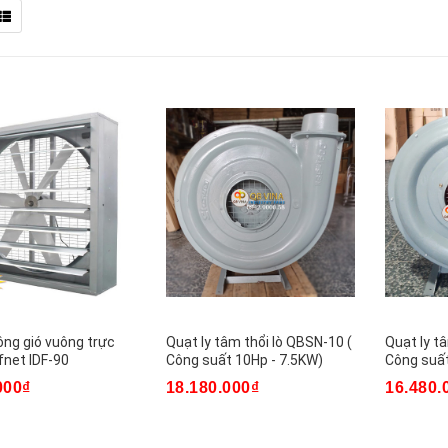
ông gió vuông trực
Quạt ly tâm thổi lò QBSN-10 (
Quạt ly t
fnet IDF-90
Công suất 10Hp - 7.5KW)
Công suất
000₫
18.180.000₫
16.480.