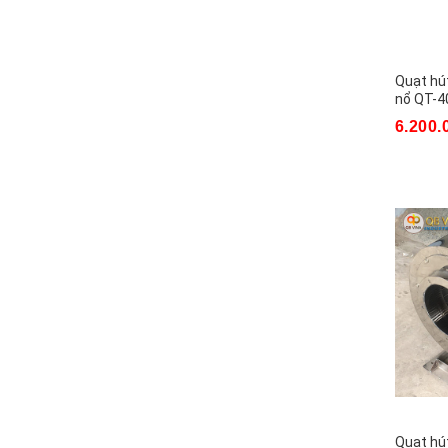
Quạt hú
nổ QT-4
6.200.
Quạt hút