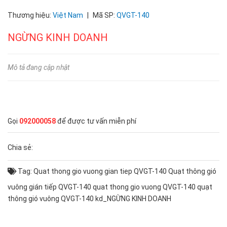
Thương hiệu:
Việt Nam
|
Mã SP:
QVGT-140
NGỪNG KINH DOANH
Mô tả đang cập nhật
Gọi
092000058
để được tư vấn miễn phí
Chia sẻ:
Tag:
Quat thong gio vuong gian tiep QVGT-140
Quạt thông gió
vuông gián tiếp QVGT-140
quat thong gio vuong QVGT-140
quạt
thông gió vuông QVGT-140
kd_NGỪNG KINH DOANH