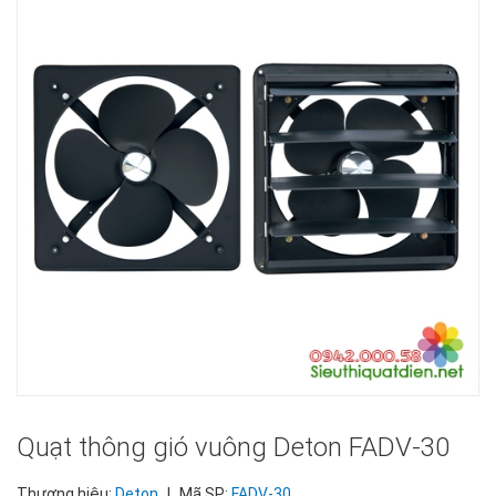
Quạt thông gió vuông Deton FADV-30
Thương hiệu:
Deton
|
Mã SP:
FADV-30