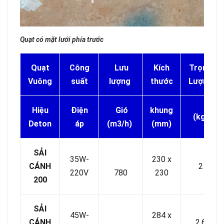
Quạt có mặt lưới phía trước
Quạt
Công
Lưu
Kích
Trọng
Vuông
suất
lượng
thước
Lượng
Hiệu
Điện
Gió
khung
(kg)
Deton
áp
(m3/h)
(mm)
SẢI
35W-
230 x
CÁNH
2
220V
780
230
200
SẢI
45W-
284 x
CÁNH
2,6