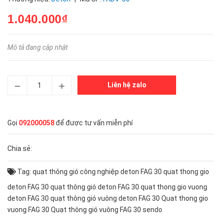
1.040.000₫
Mô tả đang cập nhật
Liên hệ zalo
Gọi
092000058
để được tư vấn miễn phí
Chia sẻ:
Tag:
quạt thông gió công nghiệp deton FAG 30
quat thong gio
deton FAG 30
quạt thông gió deton FAG 30
quat thong gio vuong
deton FAG 30
quạt thông gió vuông deton FAG 30
Quat thong gio
vuong FAG 30
Quạt thông gió vuông FAG 30
sendo