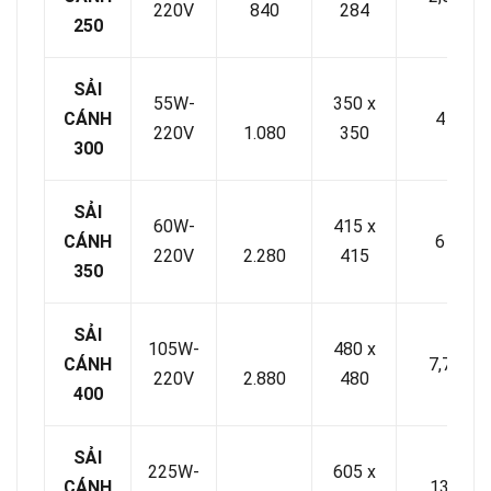
220V
840
284
250
SẢI
55W-
350 x
CÁNH
4
220V
1.080
350
300
SẢI
60W-
415 x
CÁNH
6
220V
2.280
415
350
SẢI
105W-
480 x
CÁNH
7,7
220V
2.880
480
400
SẢI
225W-
605 x
CÁNH
13