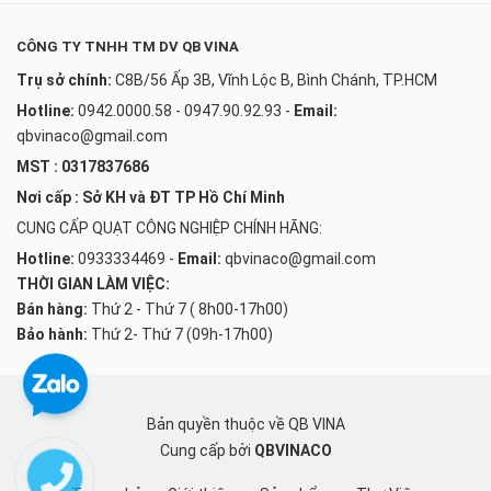
CÔNG TY TNHH TM DV QB VINA
Trụ sở chính:
C8B/56 Ấp 3B, Vĩnh Lộc B, Bình Chánh, TP.HCM
Hotline:
0942.0000.58 - 0947.90.92.93
-
Email:
qbvinaco@gmail.com
MST : 0317837686
Nơi cấp : Sở KH và ĐT TP Hồ Chí Minh
CUNG CẤP QUẠT CÔNG NGHIỆP CHÍNH HÃNG:
Hotline:
0933334469
-
Email:
qbvinaco@gmail.com
THỜI GIAN LÀM VIỆC:
Bán hàng:
Thứ 2 - Thứ 7 ( 8h00-17h00)
Bảo hành:
Thứ 2- Thứ 7 (09h-17h00)
Bản quyền thuộc về QB VINA
Cung cấp bởi
QBVINACO