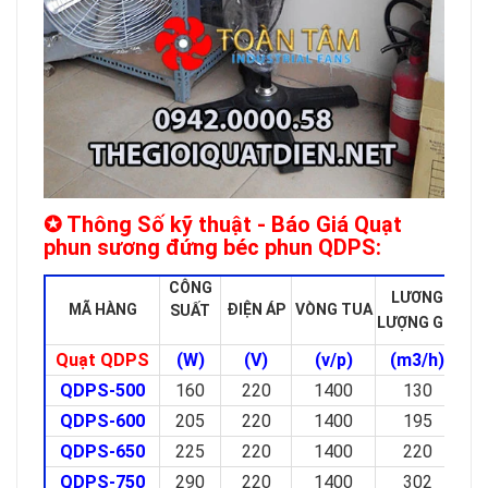
✪ Thông Số kỹ thuật - Báo Giá Quạt
phun sương đứng béc phun QDPS:
CÔNG
LƯƠNG
MÃ HÀNG
ĐIỆN ÁP
VÒNG TUA
Đ
SUẤT
LƯỢNG GIÓ
Quạt QDPS
(W)
(V)
(v/p)
(m3/h)
QDPS-500
160
220
1400
130
QDPS-600
205
220
1400
195
QDPS-650
225
220
1400
220
QDPS-750
290
220
1400
302