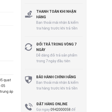
THANH TOÁN KHI NHẬN
HÀNG
Bạn thoải mái nhận & kiểm
tra hàng trước khi trả tiền
ĐỔI TRẢ TRONG VÒNG 7
NGÀY
Dễ dàng đổi trả sản phẩm
trong 7 ngày đầu tiên
BẢO HÀNH CHÍNH HÃNG
05
quat
Bạn thoải mái nhận & kiểm
P-05
tra hàng trước khi trả tiền
trung áp
ĐẶT HÀNG ONLINE
Gọi ngay
0942000058
để