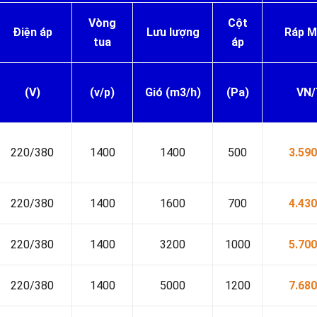
Vòng
Cột
Điện áp
Lưu lượng
Ráp 
tua
áp
(V)
(v/p)
Gió (m3/h)
(Pa)
VN
220/380
1400
1400
500
3.590
220/380
1400
1600
700
4.430
220/380
1400
3200
1000
5.700
220/380
1400
5000
1200
7.680