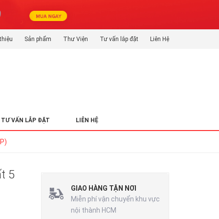
thiệu
Sản phẩm
Thư Viện
Tư vấn lắp đặt
Liên Hệ
TƯ VẤN LẮP ĐẶT
LIÊN HỆ
HP)
t 5
GIAO HÀNG TẬN NƠI
Miễn phí vận chuyển khu vực
nội thành HCM