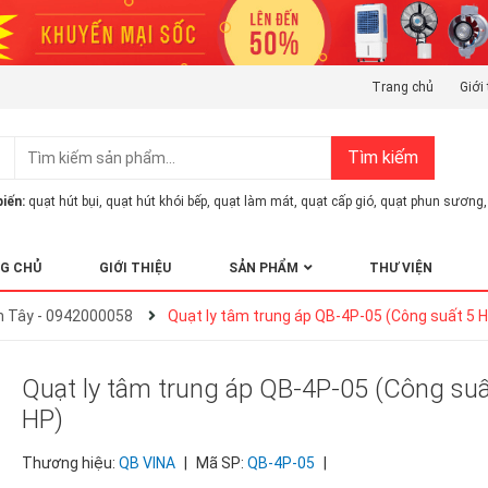
Trang chủ
Giới 
Tìm kiếm
iến:
quạt hút bụi
,
quạt hút khói bếp
,
quạt làm mát
,
quạt cấp gió
,
quạt phun sương
,
G CHỦ
GIỚI THIỆU
SẢN PHẨM
THƯ VIỆN
ơn Tây - 0942000058
Quạt ly tâm trung áp QB-4P-05 (Công suất 5 
Quạt ly tâm trung áp QB-4P-05 (Công suấ
HP)
Thương hiệu:
QB VINA
|
Mã SP:
QB-4P-05
|