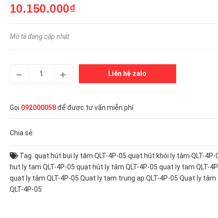
10.150.000₫
Mô tả đang cập nhật
Liên hệ zalo
Gọi
092000058
để được tư vấn miễn phí
Chia sẻ:
Tag:
quạt hút bụi ly tâm QLT-4P-05
quạt hút khói ly tâm QLT-4P-
hut ly tam QLT-4P-05
quạt hút ly tâm QLT-4P-05
quat ly tam QLT-4
quạt ly tâm QLT-4P-05
Quat ly tam trung ap QLT-4P-05
Quạt ly tâm 
QLT-4P-05