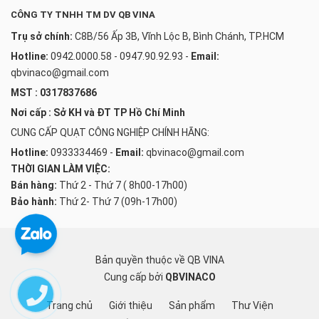
CÔNG TY TNHH TM DV QB VINA
Trụ sở chính:
C8B/56 Ấp 3B, Vĩnh Lộc B, Bình Chánh, TP.HCM
Hotline:
0942.0000.58 - 0947.90.92.93
-
Email:
qbvinaco@gmail.com
MST : 0317837686
Nơi cấp : Sở KH và ĐT TP Hồ Chí Minh
CUNG CẤP QUẠT CÔNG NGHIỆP CHÍNH HÃNG:
Hotline:
0933334469
-
Email:
qbvinaco@gmail.com
THỜI GIAN LÀM VIỆC:
Bán hàng:
Thứ 2 - Thứ 7 ( 8h00-17h00)
Bảo hành:
Thứ 2- Thứ 7 (09h-17h00)
Bản quyền thuộc về QB VINA
Cung cấp bởi
QBVINACO
Trang chủ
Giới thiệu
Sản phẩm
Thư Viện