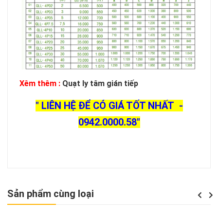
Xêm thêm :
Quạt ly tâm gián tiếp
" LIÊN HỆ ĐỂ CÓ GIÁ TỐT NHẤT -
0942.0000.58"
Sản phẩm cùng loại
Previou
Next