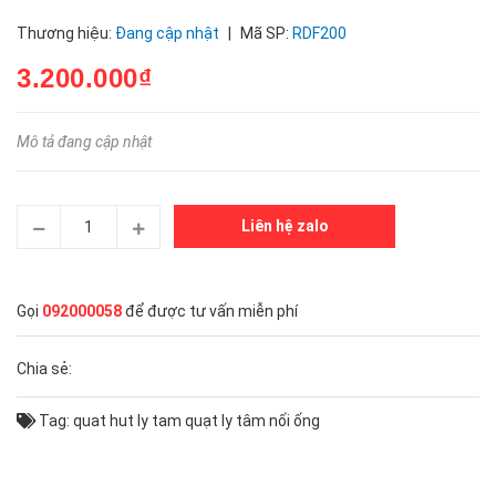
Thương hiệu:
Đang cập nhật
|
Mã SP:
RDF200
3.200.000₫
Mô tả đang cập nhật
Liên hệ zalo
Gọi
092000058
để được tư vấn miễn phí
Chia sẻ:
Tag:
quat hut ly tam
quạt ly tâm nối ống