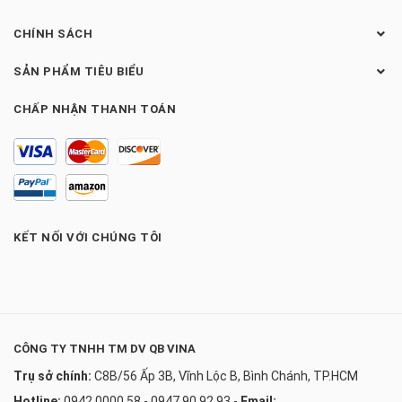
CHÍNH SÁCH
SẢN PHẨM TIÊU BIỂU
CHẤP NHẬN THANH TOÁN
KẾT NỐI VỚI CHÚNG TÔI
CÔNG TY TNHH TM DV QB VINA
Trụ sở chính:
C8B/56 Ấp 3B, Vĩnh Lộc B, Bình Chánh, TP.HCM
Hotline:
0942.0000.58 - 0947.90.92.93
-
Email: