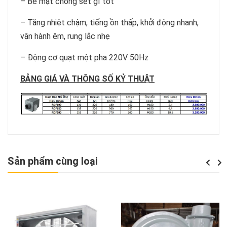
– Bề mặt chống sét gỉ tốt
– Tăng nhiệt chậm, tiếng ồn thấp, khởi động nhanh,
vận hành êm, rung lắc nhẹ
– Động cơ quạt một pha 220V 50Hz
BẢNG GIÁ VÀ THÔNG SỐ KỶ THUẬT
Sản phẩm cùng loại
Previou
Next