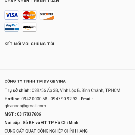
CHẤP NHẬN THANH TOÁN
KẾT NỐI VỚI CHÚNG TÔI
CÔNG TY TNHH TM DV QB VINA
Trụ sở chính:
C8B/56 Ấp 3B, Vĩnh Lộc B, Bình Chánh, TP.HCM
Hotline:
0942.0000.58 - 0947.90.92.93
-
Email:
qbvinaco@gmail.com
MST : 0317837686
Nơi cấp : Sở KH và ĐT TP Hồ Chí Minh
CUNG CẤP QUẠT CÔNG NGHIỆP CHÍNH HÃNG: