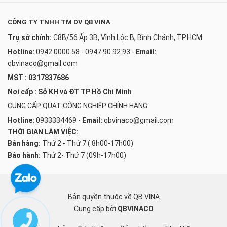
CÔNG TY TNHH TM DV QB VINA
Trụ sở chính:
C8B/56 Ấp 3B, Vĩnh Lộc B, Bình Chánh, TP.HCM
Hotline:
0942.0000.58 - 0947.90.92.93
-
Email:
qbvinaco@gmail.com
MST : 0317837686
Nơi cấp : Sở KH và ĐT TP Hồ Chí Minh
CUNG CẤP QUẠT CÔNG NGHIỆP CHÍNH HÃNG:
Hotline:
0933334469
-
Email:
qbvinaco@gmail.com
THỜI GIAN LÀM VIỆC:
Bán hàng:
Thứ 2 - Thứ 7 ( 8h00-17h00)
Bảo hành:
Thứ 2- Thứ 7 (09h-17h00)
Bản quyền thuộc về QB VINA
Cung cấp bởi
QBVINACO