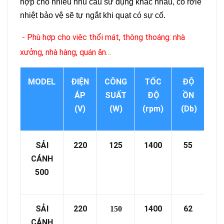
hợp cho nhiều nhu cầu sử dụng khác nhau, có rơle
nhiệt bảo vệ sẽ tự ngắt khi quạt có sự cố.
- Phù hợp cho viêc thổi mát, thông thoáng: nhà
xưởng, nhà hàng, quán ăn…
MODEL
ĐIỆN
CÔNG
TỐC
ĐỘ
LƯ
ÁP
SUẤT
ĐỘ
ỒN
G
(V)
(W)
(rpm)
(Db)
(m
SẢI
220
125
1400
55
7
CÁNH
500
SẢI
220
1400
62
11
150
CÁNH