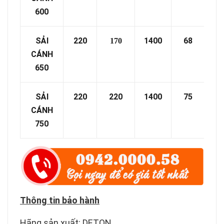
600
SẢI
220
1400
68
13
170
CÁNH
650
SẢI
220
220
1400
75
18
CÁNH
750
Thông tin bảo hành
Hãng sản xuất:
DETON