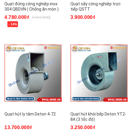
Quạt đứng công nghiệp inox
Quạt sấy công nghiệp trực
304 QBDVN ( Chống ăn mòn )
tiếp QSTT
4.780.000₫
3.900.000₫
5.560.000₫
- 14%
Quạt hút ly tâm Deton 4-72
Quạt hút khói bếp Deton YT2-
8A (3 tốc độ)
13.700.000₫
3.250.000₫