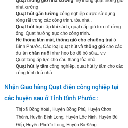
Quạt thông gió nhà xưởng
, hệ thống quạt thông gió
nhà xưởng
Quạt hút gắn tường
công nghiệp được sử dụng
rộng rãi trong các công trình, tòa nhà .
Quạt hút bụi
cấp khí sách, quạt cấp gió tươi đường
ống, Quạt hướng trục cho công trình.
Hệ thống làm mát
,
thông gió cho chuồng trại
ở
Bình Phước, Các loại quạt hút và
thông gió
cho các
dự án
chăn nuôi
như heo bò dê bò sữa.. v.v.
Quạt tăng áp lực cho cầu thang tòa nhà,
Quạt hút ly tâm
công nghiệp, quạt hút ly tâm cho các
công trình toà nhà.
Nhận Giao hàng Quạt điện công nghiệp tại
các huyện sau ở Tỉnh Bình Phước :
Thị xã Đồng Xoài , Huyện Đồng Phú, Huyện Chơn
Thành, Huyện Bình Long, Huyện Lộc Ninh, Huyện Bù
Đốp, Huyện Phước Long, Huyện Bù Đăng