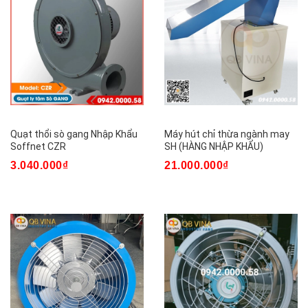
Quạt thổi sò gang Nhập Khẩu
Máy hút chỉ thừa ngành may
Soffnet CZR
SH (HÀNG NHẬP KHẨU)
3.040.000₫
21.000.000₫