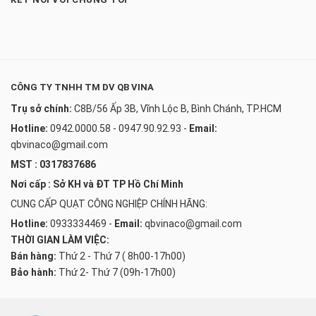
KẾT NỐI VỚI CHÚNG TÔI
CÔNG TY TNHH TM DV QB VINA
Trụ sở chính:
C8B/56 Ấp 3B, Vĩnh Lộc B, Bình Chánh, TP.HCM
Hotline:
0942.0000.58 - 0947.90.92.93
-
Email:
qbvinaco@gmail.com
MST : 0317837686
Nơi cấp : Sở KH và ĐT TP Hồ Chí Minh
CUNG CẤP QUẠT CÔNG NGHIỆP CHÍNH HÃNG:
Hotline:
0933334469
-
Email:
qbvinaco@gmail.com
THỜI GIAN LÀM VIỆC:
Bán hàng:
Thứ 2 - Thứ 7 ( 8h00-17h00)
Bảo hành:
Thứ 2- Thứ 7 (09h-17h00)