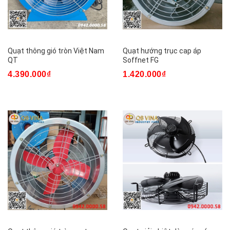
Quạt thông gió tròn Việt Nam
Quạt hướng trục cap áp
QT
Soffnet FG
4.390.000₫
1.420.000₫