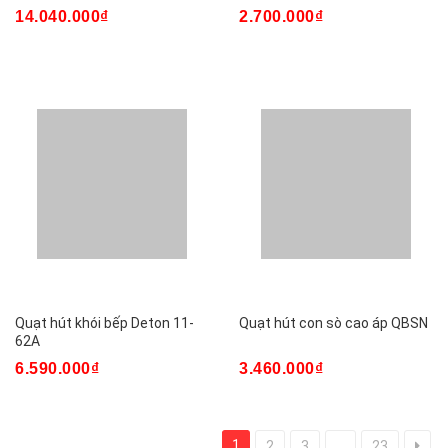
14.040.000₫
2.700.000₫
Quạt hút khói bếp Deton 11-
Quạt hút con sò cao áp QBSN
62A
6.590.000₫
3.460.000₫
1
2
3
...
23