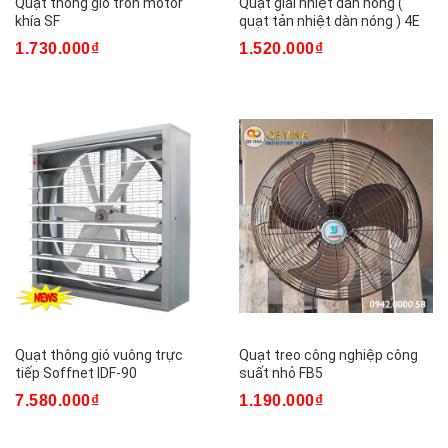
Quạt thông gió tròn motor
Quạt giải nhiệt dàn nóng (
khía SF
quạt tản nhiệt dàn nóng ) 4E
1.730.000₫
1.520.000₫
Quạt thông gió vuông trực
Quạt treo công nghiệp công
tiếp Soffnet IDF-90
suất nhỏ FB5
7.580.000₫
1.190.000₫