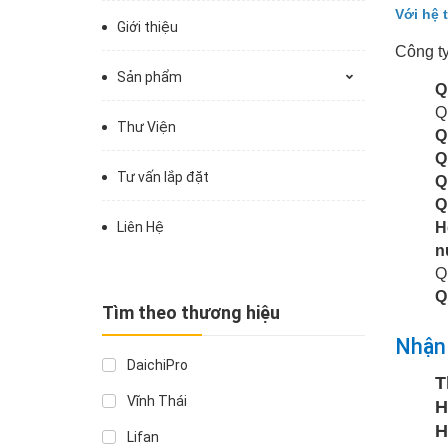
Với hệ 
Giới thiệu
Công t
Sản phẩm
Q
Q
Thư Viện
Q
Q
Tư vấn lắp đặt
Q
Q
Liên Hệ
H
n
Q
Q
Tìm theo thương hiệu
Nhận 
DaichiPro
T
Vĩnh Thái
H
H
Lifan