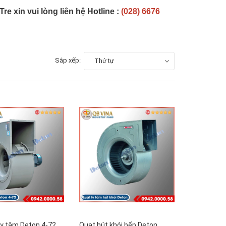
 xin vui lòng liên hệ Hotline :
(028) 6676
Sắp xếp:
Thứ tự
ly tâm Deton 4-72
Quạt hút khói bếp Deton