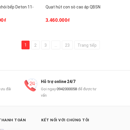
khói bếp Deton 11-
Quạt hút con sò cao áp QBSN
00₫
3.460.000₫
1
2
3
...
23
Trang tiếp
Hỗ trợ online 24/7
 ưu đãi
Gọi ngay
0942000058
để được tư
vấn
THANH TOÁN
KẾT NỐI VỚI CHÚNG TÔI