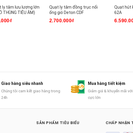
 ly tâm lưu lượng lớn
Quạt ly tâm đồng trục nối
Quạt hút 
CÓ THÙNG TIÊU ÂM)
ống gió Deton CDF
62A
.000₫
2.700.000₫
6.590.0
Giao hàng siêu nhanh
Mua hàng tiết kiệm
Chúng tôi cam kết giao hàng trong
Giảm giá & khuyến mãi với
24h
cực lớn
SẢN PHẨM TIÊU BIỂU
CHẤP NHẬN 