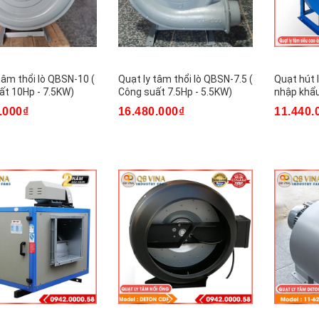
tâm thổi lò QBSN-10 (
Quạt ly tâm thổi lò QBSN-7.5 (
Quạt hút 
ất 10Hp - 7.5KW)
Công suất 7.5Hp - 5.5KW)
nhập khẩu
.000₫
16.480.000₫
11.440.