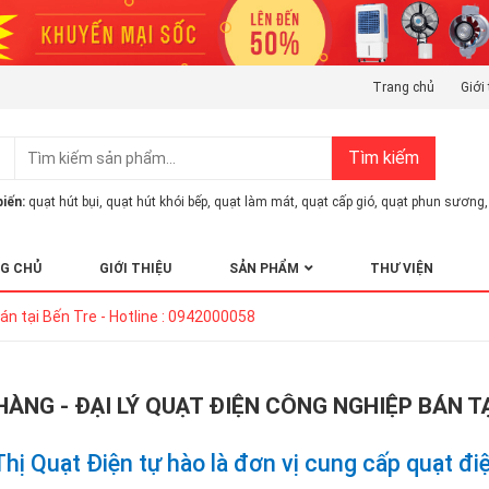
Trang chủ
Giới 
Tìm kiếm
iến:
quạt hút bụi
,
quạt hút khói bếp
,
quạt làm mát
,
quạt cấp gió
,
quạt phun sương
,
G CHỦ
GIỚI THIỆU
SẢN PHẨM
THƯ VIỆN
án tại Bến Tre - Hotline : 0942000058
HÀNG - ĐẠI LÝ QUẠT ĐIỆN CÔNG NGHIỆP BÁN TẠ
Thị Quạt Điện tự hào là đơn vị cung cấp quạt đi