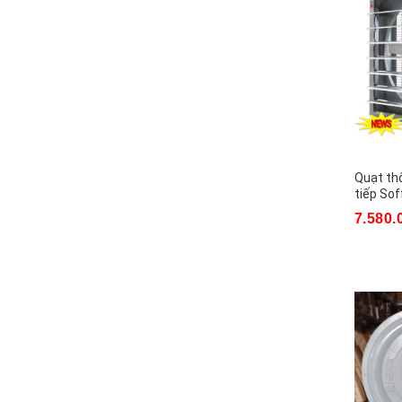
Quạt hút âm trần Panasonic
Quạt hồi ẩm
Quạt ly tâm hút khói bếp
Quạt ly tâm siêu cao áp
Quạt ly tâm cao áp
Quạt th
Quạt ly tâm gián tiếp
tiếp Sof
7.580.
Quạt ly tâm trung áp
Quạt điện Asia
Quạt hướng trục trung áp
Linh kiện máy phun sương
Quạt hướng trục cao áp
Máy phun sương