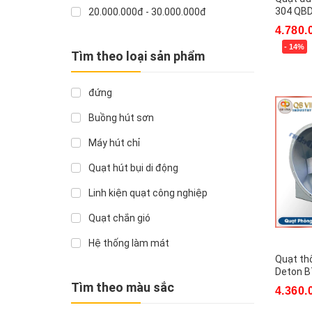
Soffnet
304 QBD
20.000.000đ - 30.000.000đ
4.780.
Dasin
Giá trên 30.000.000đ
- 14%
Tìm theo loại sản phẩm
Super Win
Xwind
đứng
Superlite max
Buồng hút sơn
Deton
Máy hút chỉ
Quạt hút bụi di động
Linh kiện quạt công nghiệp
Quạt chắn gió
Hệ thống làm mát
Quạt th
Quạt điện Bifan
Deton B
Tìm theo màu sắc
4.360.
Quạt công nghiệp vĩnh thái