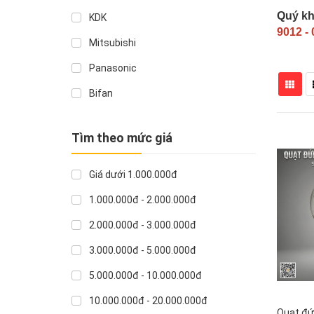
Quý kh
KDK
9012 -
Mitsubishi
Panasonic
Bifan
Air cooler
Tìm theo mức giá
Midea
A
Giá dưới 1.000.000đ
Việt Nam
1.000.000đ - 2.000.000đ
Taiwan
2.000.000đ - 3.000.000đ
Fog market
3.000.000đ - 5.000.000đ
QB VINA
5.000.000đ - 10.000.000đ
Asia
10.000.000đ - 20.000.000đ
Quạt đứ