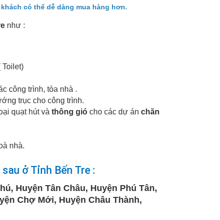
ý khách có thể dễ dàng mua hàng hơn.
re
như :
 Toilet)
 công trình, tòa nhà .
ớng trục cho công trình.
ại quạt hút và
thông gió
cho các dự án
chăn
oà nhà.
sau ở Tỉnh Bến Tre :
hú, Huyện Tân Châu, Huyện Phú Tân,
uyện Chợ Mới, Huyện Châu Thành,