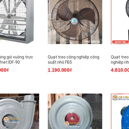
ông gió vuông trực
Quạt treo công nghiệp công
Quạt tre
fnet IDF-90
suất nhỏ FB5
nghiệp n
000₫
1.190.000₫
4.810.0