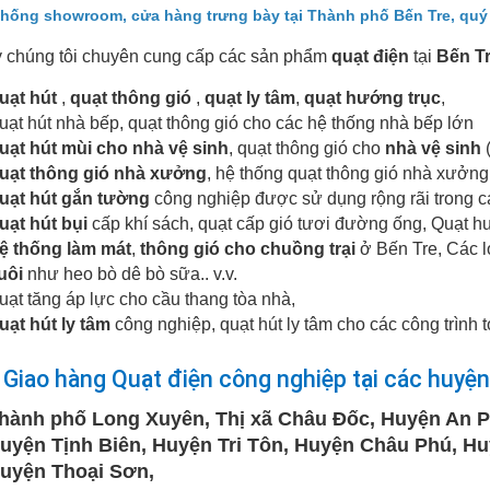
thống showroom, cửa hàng trưng bày tại Thành phố Bến Tre, qu
y chúng tôi chuyên cung cấp các sản phẩm
quạt điện
tại
Bến T
uạt hút
,
quạt thông gió
,
quạt ly tâm
,
quạt hướng trục
,
uạt hút nhà bếp, quạt thông gió cho các hệ thống nhà bếp lớn
uạt hút mùi cho nhà vệ sinh
, quạt thông gió cho
nhà vệ sinh
(
uạt thông gió nhà xưởng
, hệ thống quạt thông gió nhà xưởng
uạt hút gắn tường
công nghiệp được sử dụng rộng rãi trong các
uạt hút bụi
cấp khí sách, quạt cấp gió tươi đường ống, Quạt hư
ệ thống làm mát
,
thông gió cho chuồng trại
ở Bến Tre, Các lo
uôi
như heo bò dê bò sữa.. v.v.
uạt tăng áp lực cho cầu thang tòa nhà,
uạt hút ly tâm
công nghiệp, quạt hút ly tâm cho các công trình t
Giao hàng Quạt điện công nghiệp tại các huyện 
hành phố Long Xuyên, Thị xã Châu Đốc, Huyện An P
uyện Tịnh Biên, Huyện Tri Tôn, Huyện Châu Phú, H
uyện Thoại Sơn,