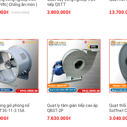
VN ( Chống ăn mòn )
tiếp QSTT
000₫
3.900.000₫
13.700.
5.560.000₫
ông gió phòng nổ
Quạt ly tâm gián tiếp cao áp
Quạt thổi
T35-11-3.15A
QBGT-2P
Soffnet 
000₫
7.630.000₫
3.040.0