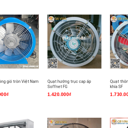
ông gió tròn Việt Nam
Quạt hướng trục cap áp
Quạt thôn
Soffnet FG
khía SF
000₫
1.420.000₫
1.730.0