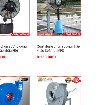
o phun sương công
Quạt đứng phun sương nhập
hập khẩu FB6
khẩu Soffnet MFS
00₫
8.120.000₫