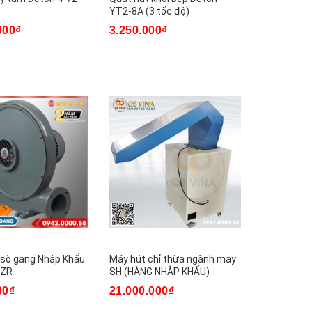
YT2-8A (3 tốc độ)
000₫
3.250.000₫
 sò gang Nhập Khẩu
Máy hút chỉ thừa ngành may
CZR
SH (HÀNG NHẬP KHẨU)
00₫
21.000.000₫