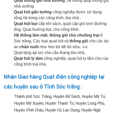
Quạt thông gió nhà xưởng
, hệ thống quạt thông gió
nhà xưởng
Quạt hút gắn tường
công nghiệp được sử dụng
rộng rãi trong các công trình, tòa nhà .
Quạt hút bụi
cấp khí sách, quạt cấp gió tươi đường
ống, Quạt hướng trục cho công trình.
Hệ thống làm mát
,
thông gió cho chuồng trại
ở
Sóc trăng, Các loại quạt hút và
thông gió
cho các dự
án
chăn nuôi
như heo bò dê bò sữa.. v.v.
Quạt tăng áp lực cho cầu thang tòa nhà,
Quạt hút ly tâm
công nghiệp, quạt hút ly tâm cho các
công trình toà nhà.
Nhận Giao hàng Quạt điện công nghiệp tại
các huyện sau ở Tỉnh Sóc trăng :
Thành phố Sóc Trăng, Huyện Kế Sách, Huyện Mỹ Tú,
Huyện Mỹ Xuyên, Huyện Thạnh Trị, Huyện Long Phú,
Huyện Vĩnh Châu, Huyện Cù Lao Dung, Huyện Ngã