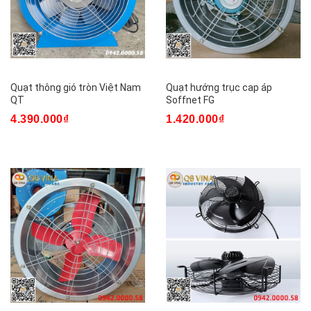
Quạt thông gió tròn Việt Nam
Quạt hướng trục cap áp
QT
Soffnet FG
4.390.000₫
1.420.000₫