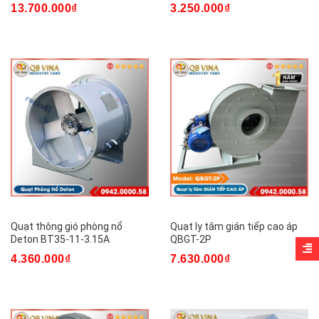
13.700.000₫
3.250.000₫
Quạt thông gió phòng nổ
Quạt ly tâm gián tiếp cao áp
Deton BT35-11-3.15A
QBGT-2P
4.360.000₫
7.630.000₫