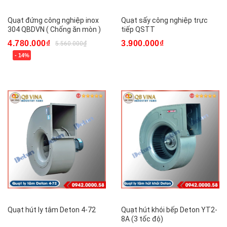
Quạt đứng công nghiệp inox
Quạt sấy công nghiệp trực
304 QBDVN ( Chống ăn mòn )
tiếp QSTT
4.780.000₫
3.900.000₫
5.560.000₫
- 14%
Quạt hút ly tâm Deton 4-72
Quạt hút khói bếp Deton YT2-
8A (3 tốc độ)