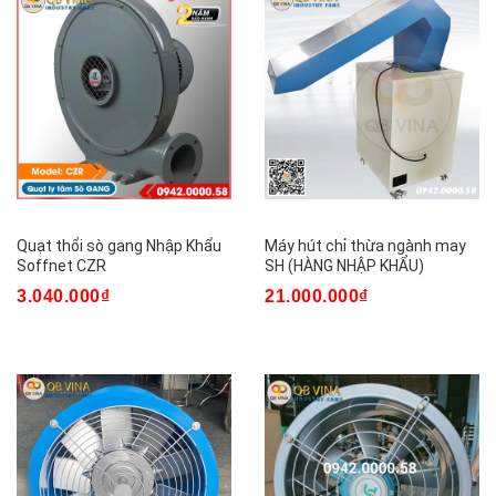
Quạt thổi sò gang Nhập Khẩu
Máy hút chỉ thừa ngành may
Soffnet CZR
SH (HÀNG NHẬP KHẨU)
3.040.000₫
21.000.000₫