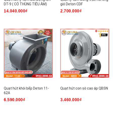
DT-9 ( CÓ THÙNG TIÊU ÂM)
gió Deton CDF
14.040.000₫
2.700.000₫
Quạt hút khói bếp Deton 11-
Quạt hút con sò cao áp QBSN
62A
6.590.000₫
3.460.000₫