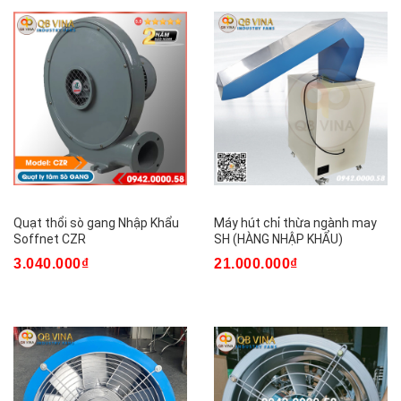
Quạt thổi sò gang Nhập Khẩu
Máy hút chỉ thừa ngành may
Soffnet CZR
SH (HÀNG NHẬP KHẨU)
3.040.000₫
21.000.000₫