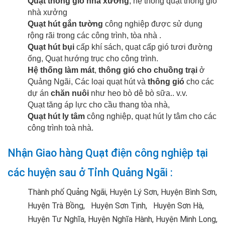
Quạt thông gió nhà xưởng
, hệ thống quạt thông gió
nhà xưởng
Quạt hút gắn tường
công nghiệp được sử dụng
rộng rãi trong các công trình, tòa nhà .
Quạt hút bụi
cấp khí sách, quạt cấp gió tươi đường
ống, Quạt hướng trục cho công trình.
Hệ thống làm mát
,
thông gió cho chuồng trại
ở
Quảng Ngãi, Các loại quạt hút và
thông gió
cho các
dự án
chăn nuôi
như heo bò dê bò sữa.. v.v.
Quạt tăng áp lực cho cầu thang tòa nhà,
Quạt hút ly tâm
công nghiệp, quạt hút ly tâm cho các
công trình toà nhà.
Nhận Giao hàng Quạt điện công nghiệp tại
các huyện sau ở Tỉnh Quảng Ngãi :
Thành phố Quảng Ngãi, Huyện Lý Sơn, Huyện Bình Sơn,
Huyện Trà Bồng, Huyện Sơn Tịnh, Huyện Sơn Hà,
Huyện Tư Nghĩa, Huyện Nghĩa Hành, Huyện Minh Long,