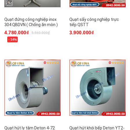
Quạt đứng công nghiệp inox
Quạt sấy công nghiệp trực
304 QBDVN ( Chống ăn mòn )
tiếp QSTT
4.780.000₫
3.900.000₫
5.560.000₫
- 14%
Quạt hút ly tâm Deton 4-72
Quạt hút khói bếp Deton YT2-