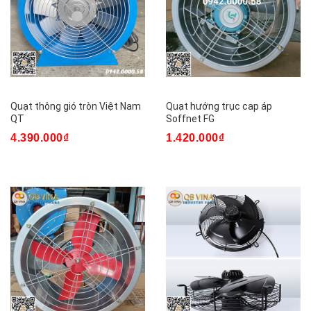
Quạt thông gió tròn Việt Nam
Quạt hướng trục cap áp
QT
Soffnet FG
4.390.000₫
1.420.000₫