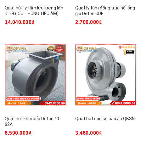
Quạt hút ly tâm lưu lượng lớn
Quạt ly tâm đồng trục nối ống
DT-9 ( CÓ THÙNG TIÊU ÂM)
gió Deton CDF
14.040.000₫
2.700.000₫
Quạt hút khói bếp Deton 11-
Quạt hút con sò cao áp QBSN
62A
6.590.000₫
3.460.000₫