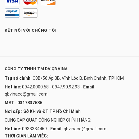
KẾT NỐI VỚI CHÚNG TÔI
CÔNG TY TNHH TM DV QB VINA
Trụ sở chính:
C8B/56 Ấp 3B, Vĩnh Lộc B, Bình Chánh, TP.HCM
Hotline:
0942.0000.58 - 0947.90.92.93
-
Email:
qbvinaco@gmail.com
MST : 0317837686
Nơi cấp : Sở KH và ĐT TP Hồ Chí Minh
CUNG CẤP QUẠT CÔNG NGHIỆP CHÍNH HÃNG:
Hotline:
0933334469
-
Email:
qbvinaco@gmail.com
THỜI GIAN LÀM VIỆC: