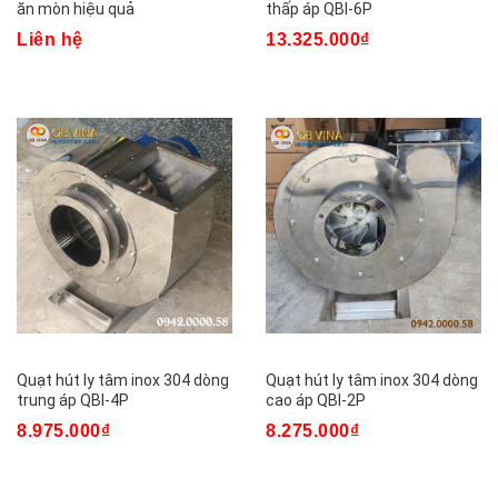
ăn mòn hiệu quả
thấp áp QBI-6P
Liên hệ
13.325.000₫
Quạt hút ly tâm inox 304 dòng
Quạt hút ly tâm inox 304 dòng
trung áp QBI-4P
cao áp QBI-2P
8.975.000₫
8.275.000₫