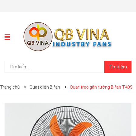
Tìm kiếm
Trang chủ
Quạt điện Bifan
Quạt treo gắn tường Bifan T40S