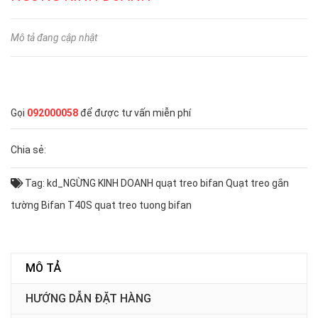
Mô tả đang cập nhật
Gọi
092000058
để được tư vấn miễn phí
Chia sẻ:
Tag:
kd_NGỪNG KINH DOANH
quạt treo bifan
Quạt treo gắn
tường Bifan T40S
quat treo tuong bifan
MÔ TẢ
HƯỚNG DẪN ĐẶT HÀNG