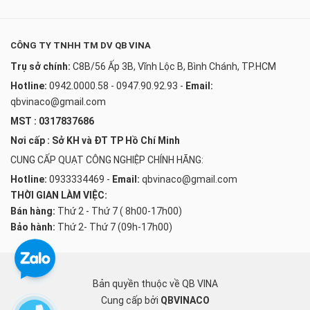
CÔNG TY TNHH TM DV QB VINA
Trụ sở chính:
C8B/56 Ấp 3B, Vĩnh Lộc B, Bình Chánh, TP.HCM
Hotline:
0942.0000.58 - 0947.90.92.93
-
Email:
qbvinaco@gmail.com
MST : 0317837686
Nơi cấp : Sở KH và ĐT TP Hồ Chí Minh
CUNG CẤP QUẠT CÔNG NGHIỆP CHÍNH HÃNG:
Hotline:
0933334469
-
Email:
qbvinaco@gmail.com
THỜI GIAN LÀM VIỆC:
Bán hàng:
Thứ 2 - Thứ 7 ( 8h00-17h00)
Bảo hành:
Thứ 2- Thứ 7 (09h-17h00)
Bản quyền thuộc về QB VINA
Cung cấp bởi
QBVINACO