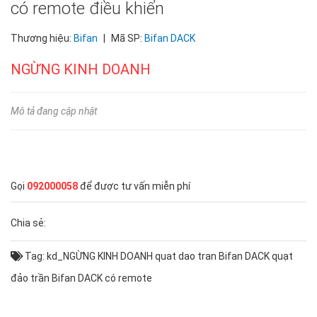
có remote điều khiển
Thương hiệu:
Bifan
|
Mã SP:
Bifan DACK
NGỪNG KINH DOANH
Mô tả đang cập nhật
Gọi
092000058
để được tư vấn miễn phí
Chia sẻ:
Tag:
kd_NGỪNG KINH DOANH
quat dao tran Bifan DACK
quạt
đảo trần Bifan DACK có remote