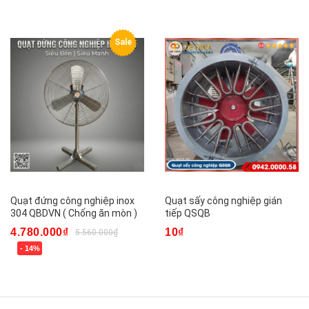
Sale
Quạt đứng công nghiệp inox
Quạt sấy công nghiệp gián
304 QBDVN ( Chống ăn mòn )
tiếp QSQB
4.780.000₫
10₫
5.560.000₫
- 14%