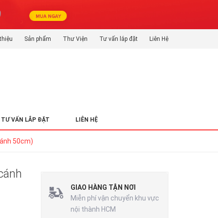
thiệu
Sản phẩm
Thư Viện
Tư vấn lắp đặt
Liên Hệ
TƯ VẤN LẮP ĐẶT
LIÊN HỆ
cánh 50cm)
 cánh
GIAO HÀNG TẬN NƠI
Miễn phí vận chuyển khu vực
nội thành HCM