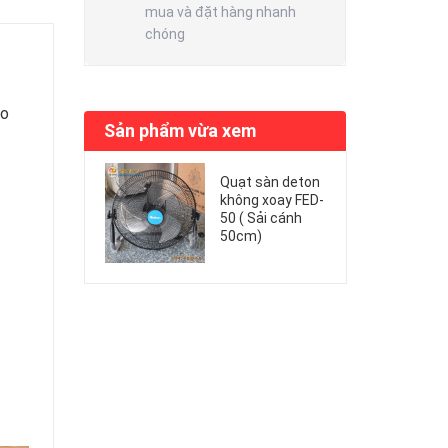
mua và đặt hàng nhanh
chóng
ảo
Sản phẩm vừa xem
Quạt sàn deton
không xoay FED-
50 ( Sải cánh
50cm)