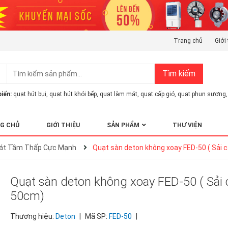
Trang chủ
Giới 
Tìm kiếm
iến:
quạt hút bụi
,
quạt hút khói bếp
,
quạt làm mát
,
quạt cấp gió
,
quạt phun sương
,
G CHỦ
GIỚI THIỆU
SẢN PHẨM
THƯ VIỆN
Mát Tầm Thấp Cực Mạnh
Quạt sàn deton không xoay FED-50 ( Sải 
Quạt sàn deton không xoay FED-50 ( Sải
50cm)
Thương hiệu:
Deton
|
Mã SP:
FED-50
|