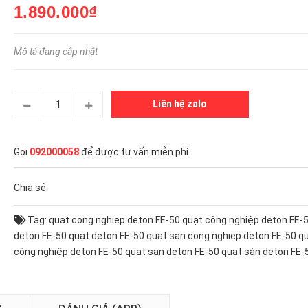
1.890.000₫
Mô tả đang cập nhật
Liên hệ zalo
Gọi
092000058
để được tư vấn miễn phí
Chia sẻ:
Tag:
quat cong nghiep deton FE-50
quạt công nghiệp deton FE-
deton FE-50
quạt deton FE-50
quat san cong nghiep deton FE-50
qu
công nghiệp deton FE-50
quat san deton FE-50
quạt sàn deton FE-