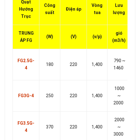
Quạt
Công
Vòng
Lưu
C
Hướng
Điện áp
suất
tua
lượng
á
Trục
TRUNG
gió
(W)
(V)
(v/p)
(P
ÁP FG
(m3/h)
4
FG2.5G-
790 ~
180
220
1,400
4
1460
2
1000
7
FG3G-4
250
220
1,400
~
2000
4
2000
1
FG3.5G-
370
220
1,400
~
4
3000
5