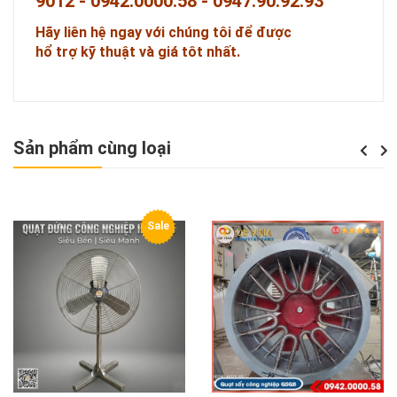
9012 - 0942.0000.58 - 0947.90.92.93
Hãy liên h
ệ
ngay v
ớ
i chúng tôi đ
ể
đ
ượ
c
h
ổ
tr
ợ
k
ỹ
thu
ậ
t và giá tôt nh
ấ
t.
Sản phẩm cùng loại
Previou
Next
Sale