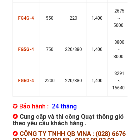
2675
1
FG4G-4
550
220
1,400
~
5000
9
3800
2
FG5G-4
750
220/380
1,400
~
8000
1
8291
3
FG6G-4
2200
220/380
1,400
~
15640
2
✪ Bảo hành :
24 tháng
✪
Cung cấp và thi công Quạt thông gió
theo yêu cầu khách hàng .
✪
CÔNG TY TNHH QB VINA :
(028) 6676