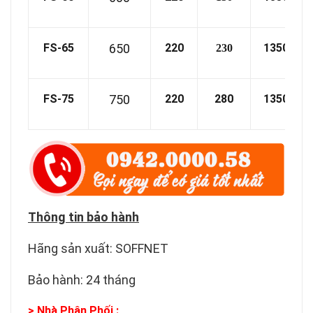
FS-65
650
220
1350
230
FS-75
750
220
280
1350
Thông tin bảo hành
Hãng sản xuất: SOFFNET
Bảo hành: 24 tháng
> Nhà Phân Phối :