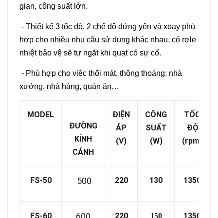
gian, công suất lớn.
- Thiết kế 3 tốc độ, 2 chế độ đứng yên và xoay phù
hợp cho nhiều nhu cầu sử dụng khác nhau, có rơle
nhiệt bảo vệ sẽ tự ngắt khi quạt có sự cố.
- Phù hợp cho viêc thổi mát, thông thoáng: nhà
xưởng, nhà hàng, quán ăn…
MODEL
ĐIỆN
CÔNG
TỐC
ĐƯỜNG
ÁP
SUẤT
ĐỘ
KÍNH
(V)
(W)
(rpm)
CÁNH
FS-50
500
220
130
1350
FS-60
600
220
1350
150