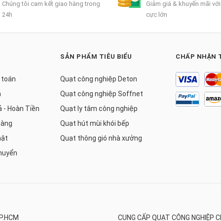
Chúng tôi cam kết giao hàng trong
Giảm giá & khuyến mãi với
24h
cực lớn
SẢN PHẨM TIÊU BIỂU
CHẤP NHẬN 
 toán
Quạt công nghiệp Deton
h
Quạt công nghiệp Soffnet
ả - Hoàn Tiền
Quạt ly tâm công nghiệp
hàng
Quạt hút mùi khói bếp
mật
Quạt thông gió nhà xưởng
huyển
TP.HCM
CUNG CẤP QUẠT CÔNG NGHIỆP C