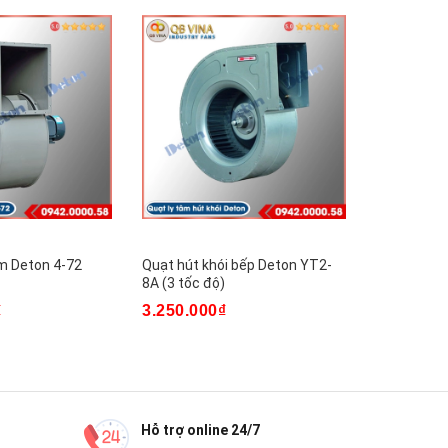
âm Deton 4-72
Quạt hút khói bếp Deton YT2-
Quạt thông
8A (3 tốc độ)
BT35-11-3
₫
3.250.000₫
4.360.00
Hỗ trợ online 24/7