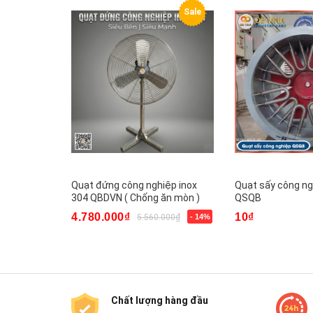
Sale
Quạt đứng công nghiệp inox
Quạt sấy công ng
304 QBDVN ( Chống ăn mòn )
QSQB
4.780.000₫
10₫
5.560.000₫
- 14%
Chất lượng hàng đầu