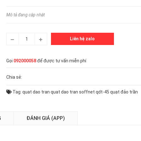
Mô tả đang cập nhật
Liên hệ zalo
Gọi
092000058
để được tư vấn miễn phí
Chia sẻ:
Tag:
quat dao tran
quat dao tran soffnet qdt-45
quạt đảo trần
G
ĐÁNH GIÁ (APP)