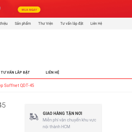
thiệu
Sản phẩm
Thư Viện
Tư vấn lắp đặt
Liên Hệ
TƯ VẤN LẮP ĐẶT
LIÊN HỆ
ệp Soffnet QDT-45
45
GIAO HÀNG TẬN NƠI
Miễn phí vận chuyển khu vực
nội thành HCM