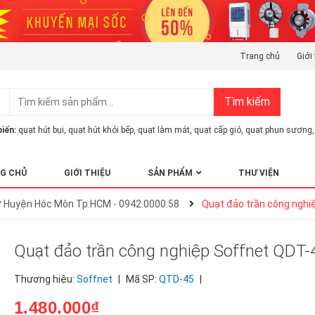
Trang chủ
Giới 
Tìm kiếm
iến:
quạt hút bụi
,
quạt hút khói bếp
,
quạt làm mát
,
quạt cấp gió
,
quạt phun sương
,
G CHỦ
GIỚI THIỆU
SẢN PHẨM
THƯ VIỆN
 ở Huyện Hóc Môn Tp.HCM - 0942.0000.58
Quạt đảo trần công nghi
Quạt đảo trần công nghiệp Soffnet QDT-
Thương hiệu:
Soffnet
|
Mã SP:
QTD-45
|
1.480.000₫