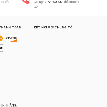
 ưu đãi
Gọi ngay
0942000058
để được tư
vấn
THANH TOÁN
KẾT NỐI VỚI CHÚNG TÔI
HÍNH HÃNG: