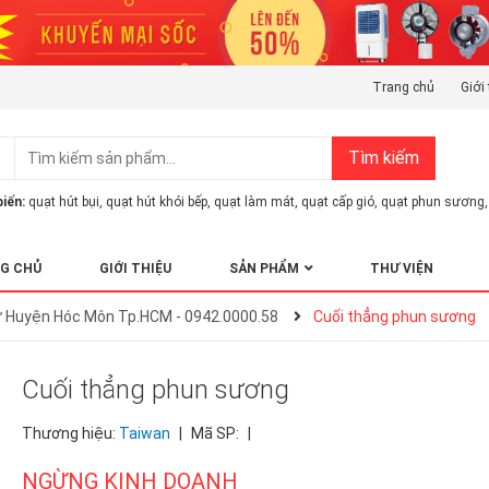
Trang chủ
Giới 
Tìm kiếm
iến:
quạt hút bụi
,
quạt hút khói bếp
,
quạt làm mát
,
quạt cấp gió
,
quạt phun sương
,
G CHỦ
GIỚI THIỆU
SẢN PHẨM
THƯ VIỆN
 ở Huyện Hóc Môn Tp.HCM - 0942.0000.58
Cuối thẳng phun sương
Cuối thẳng phun sương
Thương hiệu:
Taiwan
|
Mã SP:
|
NGỪNG KINH DOANH