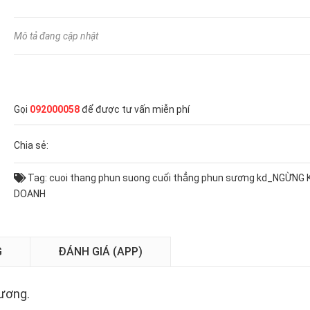
Mô tả đang cập nhật
Gọi
092000058
để được tư vấn miễn phí
Chia sẻ:
Tag:
cuoi thang phun suong
cuối thẳng phun sương
kd_NGỪNG 
DOANH
G
ĐÁNH GIÁ (APP)
ương.