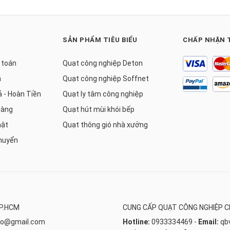
SẢN PHẨM TIÊU BIỂU
CHẤP NHẬN 
 toán
Quạt công nghiệp Deton
h
Quạt công nghiệp Soffnet
ả - Hoàn Tiền
Quạt ly tâm công nghiệp
hàng
Quạt hút mùi khói bếp
mật
Quạt thông gió nhà xưởng
huyển
TP.HCM
CUNG CẤP QUẠT CÔNG NGHIỆP C
co@gmail.com
Hotline:
0933334469
-
Email:
qb