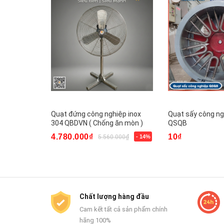
Quạt đứng công nghiệp inox
Quạt sấy công ng
304 QBDVN ( Chống ăn mòn )
QSQB
4.780.000₫
10₫
5.560.000₫
- 14%
Chất lượng hàng đầu
Cam kết tất cả sản phẩm chính
hãng 100%