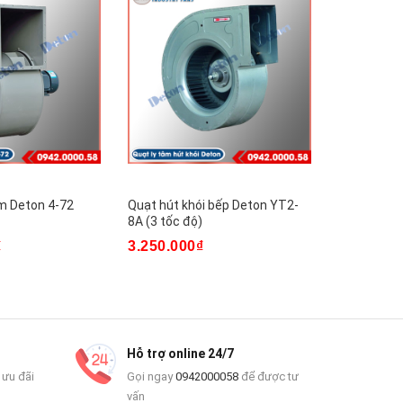
âm Deton 4-72
Quạt hút khói bếp Deton YT2-
Quạt thông
8A (3 tốc độ)
BT35-11-3
₫
3.250.000₫
4.360.00
Hỗ trợ online 24/7
 ưu đãi
Gọi ngay
0942000058
để được tư
vấn